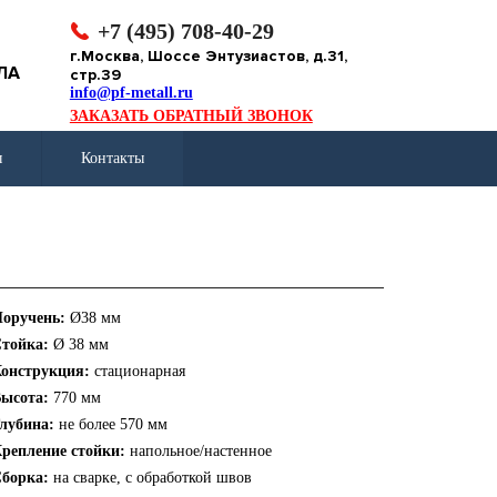
+7 (495) 708-40-29
г.Москва, Шоссе Энтузиастов, д.31,
ЛА
стр.39
info@pf-metall.ru
ЗАКАЗАТЬ ОБРАТНЫЙ ЗВОНОК
ы
Контакты
оручень:
Ø38 мм
тойка:
Ø 38 мм
онструкция:
стационарная
ысота:
770 мм
лубина:
не более 570 мм
репление стойки:
напольное/настенное
борка:
на сварке, с обработкой швов