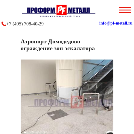
Главная
О компании
info@pf-metall.ru
+7 (495) 708-40-29
Каталог
Аэропорт Домодедово
ограждение зон эскалатора
Наши работы
Отзывы
Контакты